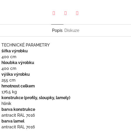
Pinterest
Facebook
Twitter
Popis
Diskuze
TECHNICKÉ PARAMETRY
šířka výrobku
400 cm
hloubka výrobku
400 cm
výška výrobku
255 cm
hmotnost celkem
176,5 kg
konstrukce (profily, sloupky, lamely)
hliník
barva konstrukce
antracit RAL 7016
barva lamel
antracit RAL 7016