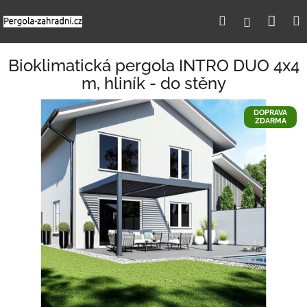
Přejít
Nák
Hledat
Přihlášení
na
obsah
koší
Bioklimatická pergola INTRO DUO 4x4
m, hliník - do stěny
DOPRAVA
ZDARMA