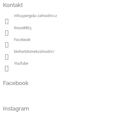
á
Kontakt
p
a
info
@
pergola-zahradni.cz
t
í
602118863
Facebook
biohortdomekzahradni/
YouTube
Facebook
Instagram