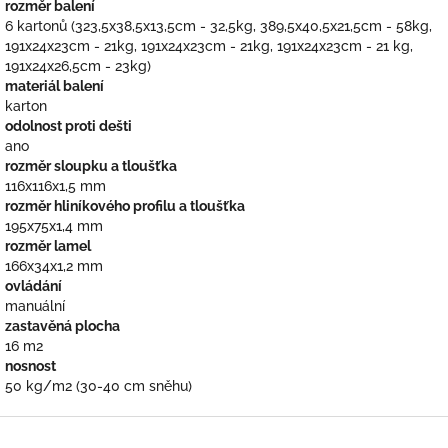
rozměr balení
6 kartonů (323,5x38,5x13,5cm - 32,5kg, 389,5x40,5x21,5cm - 58kg,
191x24x23cm - 21kg, 191x24x23cm - 21kg, 191x24x23cm - 21 kg,
191x24x26,5cm - 23kg)
materiál balení
karton
odolnost proti dešti
ano
rozměr sloupku a tloušťka
116x116x1,5 mm
rozměr hliníkového profilu a tloušťka
195x75x1,4 mm
rozměr lamel
166x34x1,2 mm
ovládání
manuální
zastavěná plocha
16 m2
nosnost
50 kg/m2 (30-40 cm sněhu)
Z