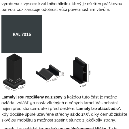
vyrobena z vysoce kvalitního hliníku, který je ošetřen práškovou
barvou, což zaručuje odolnost vůči povětrnostním vlivům.
Lamely jsou rozděleny na 2 zóny
a každou tuto část je možné
ovládat zvlášť. 50 nastavitelných otočných lamel Vás ochrání
nejen před sluncem, ale i před deštěm.
Lamely lze otáčet od 0°
,
kdy docílíte úplně uzavřené střechy
až do 135°
, díky čemuž získáte
skvělou mobilitu a možnost zastínit slunce z jakékoliv strany.
Lamely lze ovládat jednoduše
manuálně pomocí kličky
. Ta je