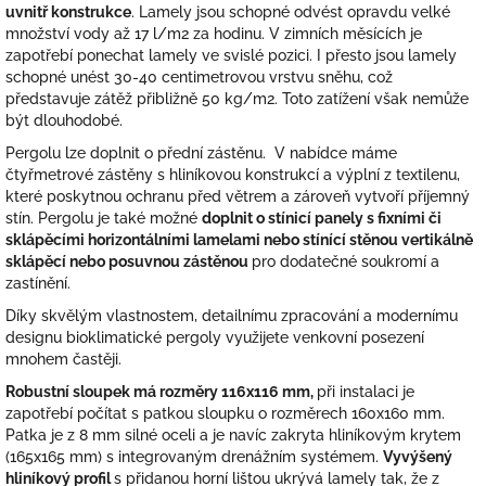
uvnitř konstrukce
. Lamely jsou schopné odvést opravdu velké
množství vody až 17 l/m2 za hodinu. V zimních měsících je
zapotřebí ponechat lamely ve svislé pozici. I přesto jsou lamely
schopné unést 30-40 centimetrovou vrstvu sněhu, což
představuje zátěž přibližně 50 kg/m2. Toto zatížení však nemůže
být dlouhodobé.
Pergolu lze doplnit o přední zástěnu. V nabídce máme
čtyřmetrové zástěny s hliníkovou konstrukcí a výplní z textilenu,
které poskytnou ochranu před větrem a zároveň vytvoří příjemný
stín. Pergolu je také možné
doplnit o stínicí panely s fixními či
sklápěcími horizontálními lamelami nebo stínící stěnou vertikálně
sklápěcí nebo posuvnou zástěnou
pro dodatečné soukromí a
zastínění.
Díky skvělým vlastnostem, detailnímu zpracování a modernímu
designu bioklimatické pergoly využijete venkovní posezení
mnohem častěji.
Robustní sloupek má rozměry 116x116 mm,
při instalaci je
zapotřebí počítat s patkou sloupku o rozměrech 160x160 mm.
Patka je z 8 mm silné oceli a je navíc zakryta hliníkovým krytem
(165x165 mm) s integrovaným drenážním systémem.
Vyvýšený
hliníkový profil
s přidanou horní lištou ukrývá lamely tak, že z