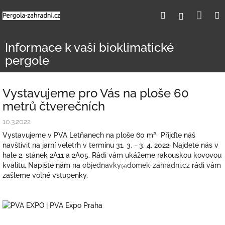
Přejít
Nák
Hledat
Přihlášení
na
obsah
koší
Informace k vaší bioklimatické
pergole
Vystavujeme pro Vás na ploše 60
metrů čtverečních
10.3.2022
2,
Vystavujeme v PVA Letňanech na ploše 60 m
Přijďte náš
navštívit na jarní veletrh v termínu 31. 3. - 3. 4. 2022. Najdete nás v
hale 2, stánek 2A11 a 2A05. Rádi vám ukážeme rakouskou kovovou
kvalitu. Napište nám na
objednavky@domek-zahradni.cz
rádi vám
zašleme volné vstupenky.