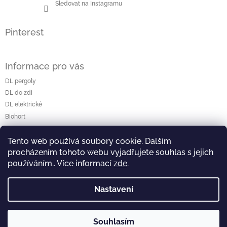
Sledovat na Instagramu
Pinterest
Informace pro vás
DL pergoly
DL do zdi
DL elektrické
Biohort
Carport
O nás
Tento web používá soubory cookie. Dalším
procházením tohoto webu vyjadřujete souhlas s jejich
Obchodní podmínky
používáním.. Více informací
zde
.
Odstoupení od smlouvy
Podmínky ochrany osobních údajů
Platba a dodání
Nastavení
Copyright 2026
Bioklimatické pergoly Biohort
. Všechna
Souhlasím
Vytvořil Shoptet